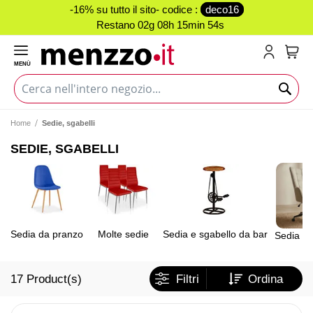
-16% su tutto il sito- codice :
deco16
Restano
02g 08h 15min 53s
MENÙ
Carr
Home
Sedie, sgabelli
SEDIE, SGABELLI
Sedia da pranzo
Molte sedie
Sedia e sgabello da bar
Sedia da 
17
Product(s)
Filtri
Ordina