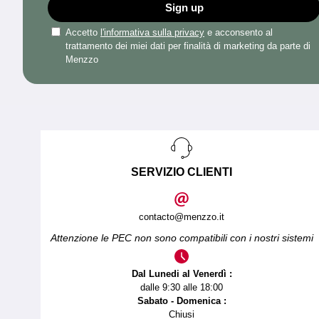
Sign up
Accetto
l'informativa sulla privacy
e acconsento al
trattamento dei miei dati per finalità di marketing da parte di
Menzzo
SERVIZIO CLIENTI
contacto@menzzo.it
Attenzione le PEC non sono compatibili con i nostri sistemi
Dal Lunedi al Venerdì :
dalle 9:30 alle 18:00
Sabato - Domenica :
Chiusi