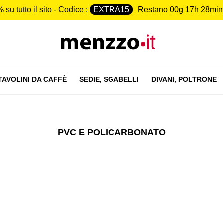
 su tutto il sito - Codice :
EXTRA15
Restano
00g 17h 28min
TAVOLINI DA CAFFÈ
SEDIE,
SGABELLI
DIVANI,
POLTRONE
PVC E POLICARBONATO