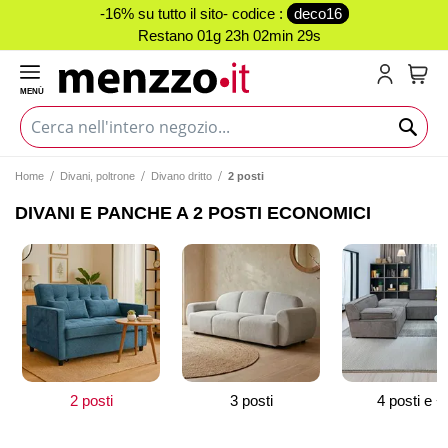
-16% su tutto il sito- codice :
deco16
Restano
01g 23h 02min 29s
MENÙ
Carr
Home
Divani, poltrone
Divano dritto
2 posti
DIVANI E PANCHE A 2 POSTI ECONOMICI
2 posti
3 posti
4 posti e +