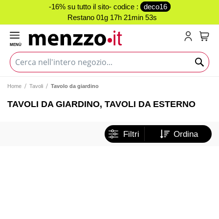
-16% su tutto il sito- codice :
deco16
Restano
01g 17h 21min 53s
MENÙ
Carr
Home
Tavoli
Tavolo da giardino
TAVOLI DA GIARDINO, TAVOLI DA ESTERNO
Filtri
Ordina