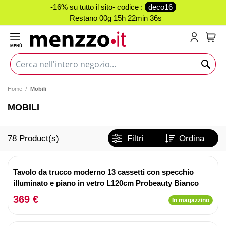
-16% su tutto il sito- codice :
deco16
Restano
00g 15h 22min 35s
MENÙ
Carr
Home
Mobili
MOBILI
78
Product(s)
Filtri
Ordina
Tavolo da trucco moderno 13 cassetti con specchio
illuminato e piano in vetro L120cm Probeauty Bianco
369 €
In magazzino