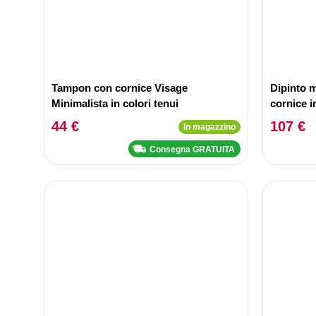
Tampon con cornice Visage
Dipinto m
Minimalista in colori tenui
cornice 
44 €
107 €
In magazzino
Consegna GRATUITA