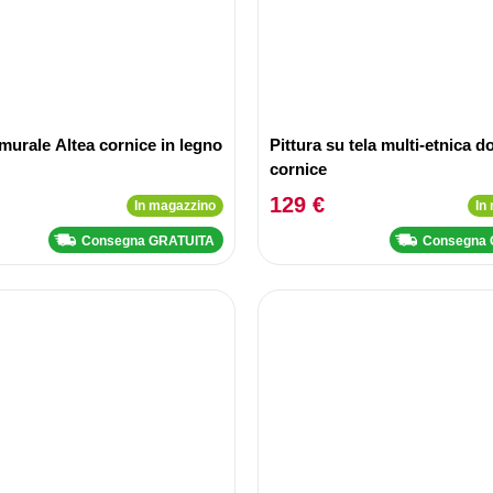
murale Altea cornice in legno
Pittura su tela multi-etnica 
cornice
129 €
In magazzino
In
Consegna GRATUITA
Consegna