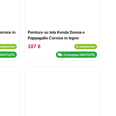
ornice in
Peinture su tela Kenda Donna e
Pappagallo Cornice in legno
107 €
 magazzino
In magazzino
 GRATUITA
Consegna GRATUITA