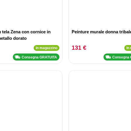
u tela Zena con cornice in
Peinture murale donna tribal
etallo dorato
131 €
In magazzino
In
Consegna GRATUITA
Consegna