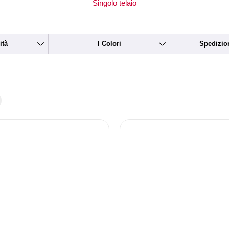
Singolo telaio
ità
I Colori
Spedizio