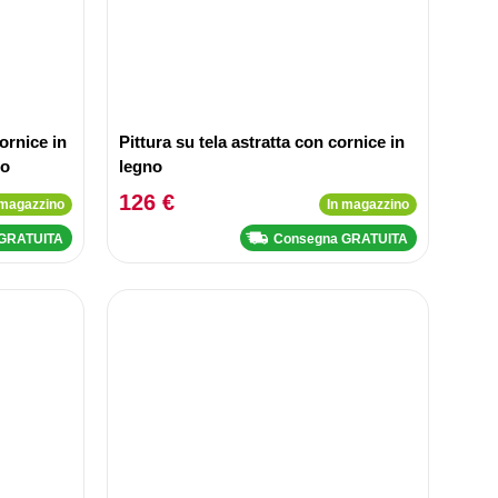
ornice in
Pittura su tela astratta con cornice in
to
legno
126 €
 magazzino
In magazzino
 GRATUITA
Consegna GRATUITA