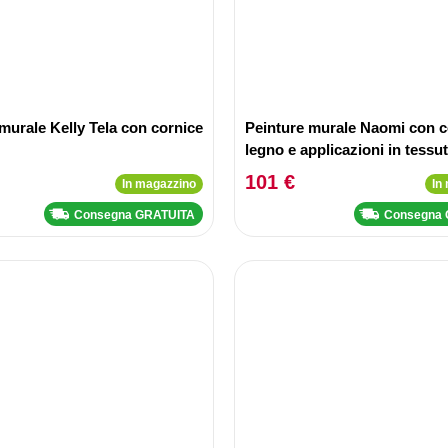
murale Kelly Tela con cornice
Peinture murale Naomi con c
legno e applicazioni in tessu
101 €
In magazzino
In
Consegna GRATUITA
Consegna