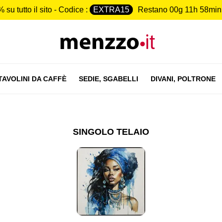
 su tutto il sito - Codice :
EXTRA15
Restano
00g 11h 58min
TAVOLINI DA CAFFÈ
SEDIE,
SGABELLI
DIVANI,
POLTRONE
SINGOLO TELAIO