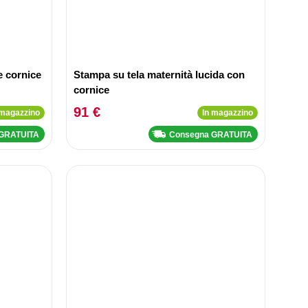
e cornice
Stampa su tela maternità lucida con
cornice
91 €
 magazzino
In magazzino
 GRATUITA
Consegna GRATUITA