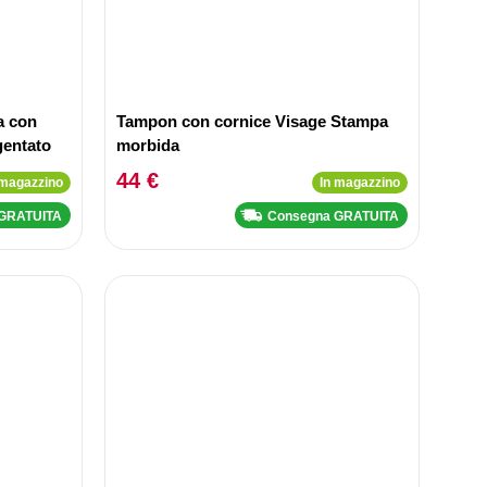
a con
Tampon con cornice Visage Stampa
gentato
morbida
44 €
 magazzino
In magazzino
 GRATUITA
Consegna GRATUITA