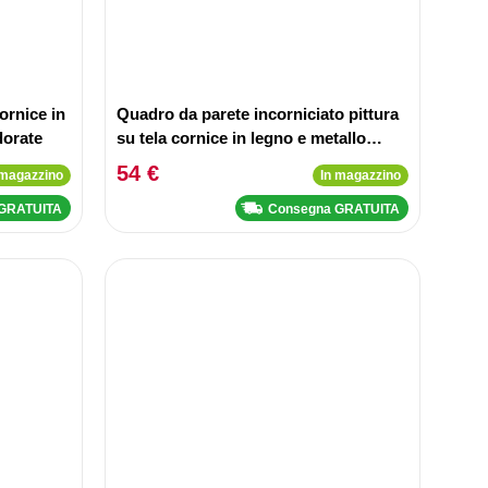
ornice in
Quadro da parete incorniciato pittura
dorate
su tela cornice in legno e metallo
dorato blu
54 €
 magazzino
In magazzino
 GRATUITA
Consegna GRATUITA