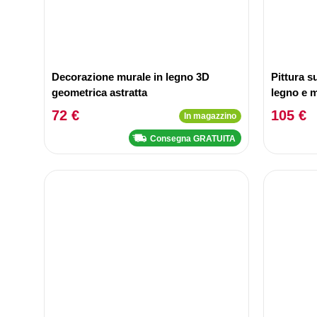
Decorazione murale in legno 3D
Pittura s
geometrica astratta
legno e m
72 €
105 €
In magazzino
Consegna GRATUITA