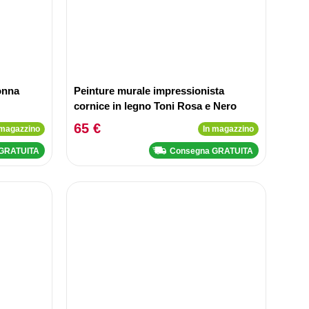
donna
Peinture murale impressionista
cornice in legno Toni Rosa e Nero
65 €
 magazzino
In magazzino
 GRATUITA
Consegna GRATUITA