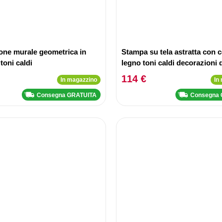
one murale geometrica in
Stampa su tela astratta con c
toni caldi
legno toni caldi decorazioni 
114 €
In magazzino
In
Consegna GRATUITA
Consegna