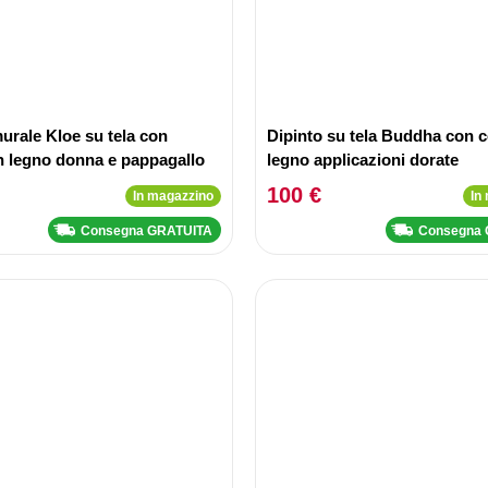
urale Kloe su tela con
Dipinto su tela Buddha con c
in legno donna e pappagallo
legno applicazioni dorate
100 €
In magazzino
In
Consegna GRATUITA
Consegna