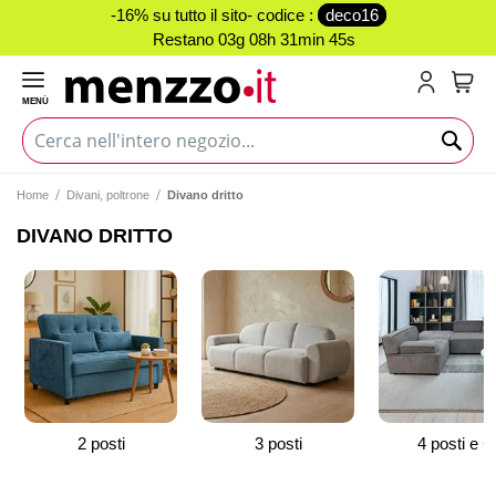
-16% su tutto il sito- codice :
deco16
Restano
03g 08h 31min 44s
MENÙ
Carr
Home
Divani, poltrone
Divano dritto
DIVANO DRITTO
2 posti
3 posti
4 posti e +