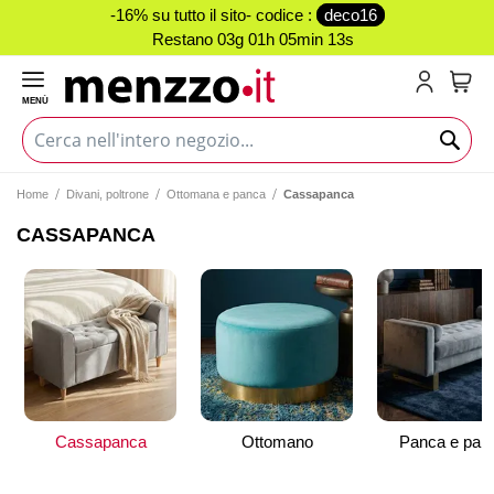
-16% su tutto il sito- codice :
deco16
Restano
03g 01h 05min 12s
MENÙ
Carr
Home
Divani, poltrone
Ottomana e panca
Cassapanca
CASSAPANCA
Cassapanca
Ottomano
Panca e pan