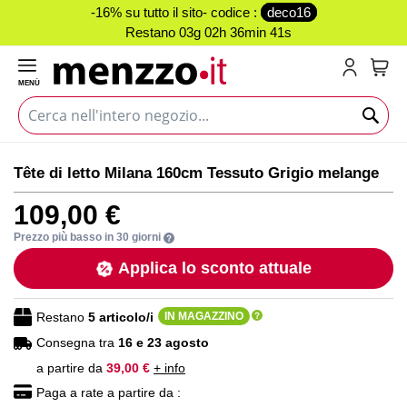
-16% su tutto il sito- codice :
deco16
Restano
03g 02h 36min 41s
MENÙ
Carr
Vai
Vai
Tête di letto Milana 160cm Tessuto Grigio melange
alla
all'inizio
fine
della
109,00 €
della
galleria
galleria
di
Prezzo più basso in 30 giorni
di
immagini
Applica lo sconto attuale
immagini
Restano
5
articolo/i
IN MAGAZZINO
Consegna tra
16 e 23 agosto
a partire da
39,00 €
+ info
Paga a rate a partire da :