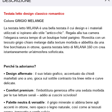
DESCRIZIONE
Testata letto design classico romantico
Colore GRIGIO MELANGE
La testata letto MILANA è una bella testata il cui design e i materiali
utilizzati si ispirano allo stile "antico-chic". Regala alla tua camera
l’eleganza senza tempo di un boutique hotel parigino. Rivestita con un
tessuto grigio chiaro melange dalla texture morbida e abbellita da una
fine borchiatura in ottone, questa testata letto di MILANA 160 cm crea
istantaneamente un'atmosfera sofisticata.
Perché la adoriamo?
• Design affermato
: il suo telaio grafico, accentuato da chiodi
martellati uno a uno, gioca sul sottile contrasto tra linee rette e curve
delicate.
• Comfort premium
: l'imbottitura generosa offre una seduta morbida
per le tue letture serali – addio ai cuscini scivolosi!
• Palette neutra & versatile
: il grigio minerale si abbina bene agli
accenti in ottone, nero opaco o legno naturale, così come ai tessuti
crema, terracotta o verde salvia.