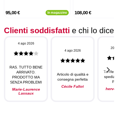
95,00 €
108,00 €
In magazzino
Clienti soddisfatti
e chi lo dice
4 ago 2026
20 l
4 ago 2026
RAS. TUTTO BENE
Tariffe c
ARRIVATO.
Articolo di qualità e
spedizio
PRODOTTO MA
consegna perfetta
Per
SENZA PROBLEMI
Cécile Fallot
herve
Marie-Laurence
Lassaux