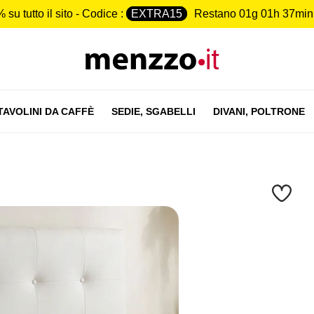
 su tutto il sito - Codice :
EXTRA15
Restano
01g 01h 37min
TAVOLINI DA CAFFÈ
SEDIE,
SGABELLI
DIVANI,
POLTRONE