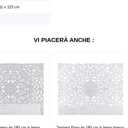
 11 x 123 cm
VI PIACERÀ ANCHE :
erena da 180 cm in legno
Testiera Flora da 180 cm in legno bianco