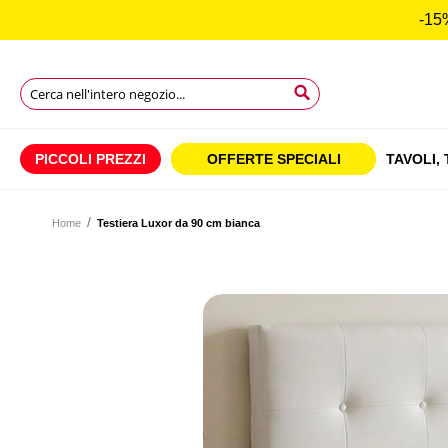
-15%
Search
Search
Search
PICCOLI PREZZI
OFFERTE SPECIALI
TAVOLI,
Home
Testiera Luxor da 90 cm bianca
Vai
alla
Vai
fine
all'inizio
della
della
galleria
galleria
di
di
immagini
immagini