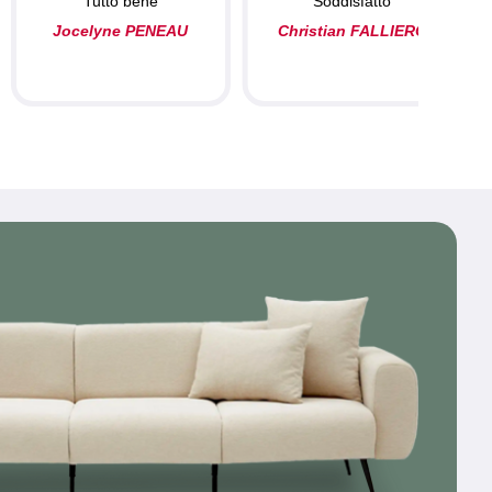
Tutto bene
Soddisfatto
Jocelyne PENEAU
Christian FALLIERO