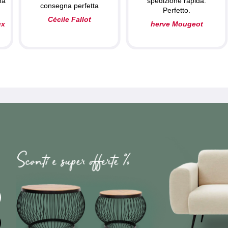
ma
spedizione rapida.
consegna perfetta
Perfetto.
Cécile Fallot
ux
herve Mougeot