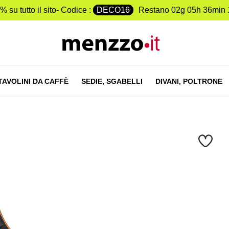
% su tutto il sito- Codice :
DECO16
Restano
02g 05h 36min 
TAVOLINI DA CAFFÈ
SEDIE,
SGABELLI
DIVANI,
POLTRONE