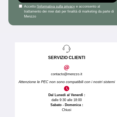
Accetto
l'informativa sulla privacy
e acconsento al
trattamento dei miei dati per finalità di marketing da parte di
Menzzo
SERVIZIO CLIENTI
contacto@menzzo.it
Attenzione le PEC non sono compatibili con i nostri sistemi
Dal Lunedi al Venerdì :
dalle 9:30 alle 18:00
Sabato - Domenica :
Chiusi