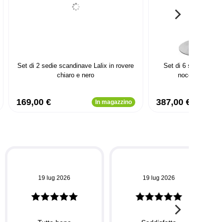
Set di 2 sedie scandinave Lalix in rovere
Set di 6 sedie da ba
chiaro e nero
nocciola e imit
169,00 €
387,00 €
In magazzino
19 lug 2026
19 lug 2026