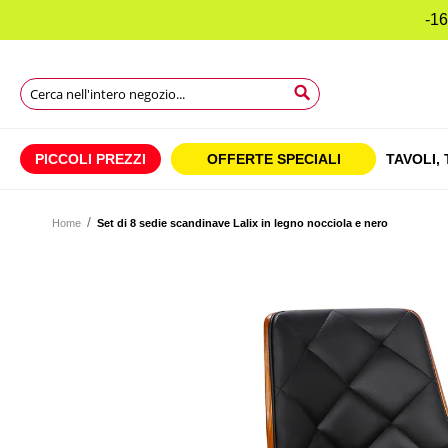
-16
Search
Search
Search
PICCOLI PREZZI
OFFERTE SPECIALI
TAVOLI,
Home
Set di 8 sedie scandinave Lalix in legno nocciola e nero
Vai
alla
Vai
fine
all'inizio
della
della
galleria
galleria
di
di
immagini
immagini