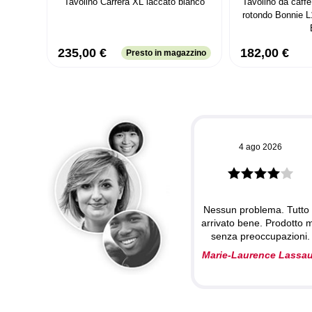
ndo con
Tavolino Carrera XL laccato bianco
Tavolino da caff
Bianco
rotondo Bonnie L
235,00 €
182,00 €
azzino
Presto in magazzino
4 ago 2026
Nessun problema. Tutto
arrivato bene. Prodotto 
senza preoccupazioni.
Marie-Laurence Lassa