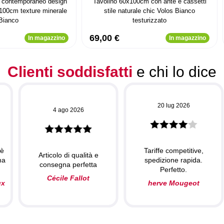
è contemporaneo design
Tavolino 60x100cm con ante e cassetti
100cm texture minerale
stile naturale chic Volos Bianco
Bianco
testurizzato
69,00 €
In magazzino
In magazzino
Clienti soddisfatti
e chi lo dice
20 lug 2026
4 ago 2026
 è
Tariffe competitive,
Articolo di qualità e
ma
spedizione rapida.
consegna perfetta
Perfetto.
Cécile Fallot
ux
herve Mougeot