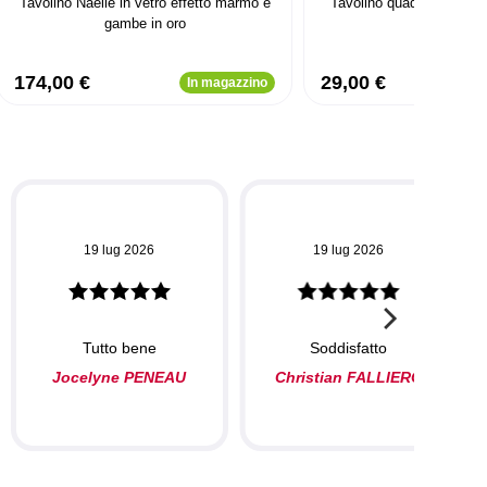
Tavolino Naelle in vetro effetto marmo e
Tavolino quadrato 40cm 
gambe in oro
Bianco
174,00 €
29,00 €
In magazzino
19 lug 2026
19 lug 2026
Tutto bene
Soddisfatto
Jocelyne PENEAU
Christian FALLIERO