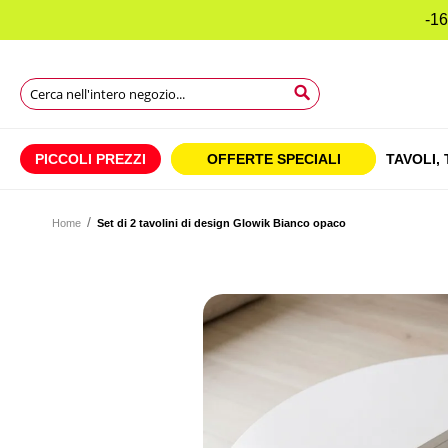
-16
Search
Search
Search
PICCOLI PREZZI
OFFERTE SPECIALI
TAVOLI,
Home
Set di 2 tavolini di design Glowik Bianco opaco
Vai
alla
Vai
fine
all'inizio
della
della
galleria
galleria
di
di
immagini
immagini