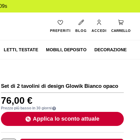
08s
Carrello
PREFERITI
BLOG
ACCEDI
CARRELLO
LETTI,
TESTATE
MOBILI,
DEPOSITO
DECORAZIONE
Set di 2 tavolini di design Glowik Bianco opaco
76,00 €
Prezzo più basso in 30 giorni
Applica lo sconto attuale