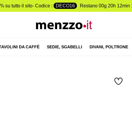
% su tutto il sito- Codice :
DECO16
Restano
00g 20h 12min 
TAVOLINI DA CAFFÈ
SEDIE,
SGABELLI
DIVANI,
POLTRONE