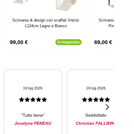
Scrivania di design con scaffali Vrecto
Scrivania con ripia
L124cm Legno e Bianco
Pingmao Legn
99,00 €
69,00 €
In magazzino
19 lug 2026
19 lug 2026
"Tutto bene"
Soddisfatto
Jocelyne PENEAU
Christian FALLIERO