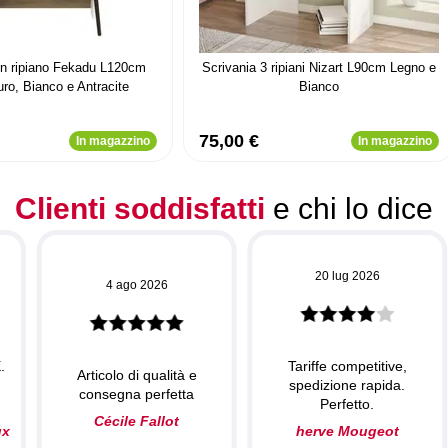
on ripiano Fekadu L120cm
Scrivania 3 ripiani Nizart L90cm Legno e
ro, Bianco e Antracite
Bianco
75,00 €
In magazzino
In magazzino
Clienti soddisfatti
e chi lo dice
20 lug 2026
4 ago 2026
.
Tariffe competitive,
Articolo di qualità e
spedizione rapida.
consegna perfetta
Perfetto.
Cécile Fallot
ux
herve Mougeot