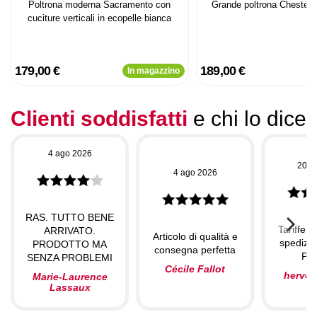
Poltrona moderna Sacramento con
Grande poltrona Chesterfi
cuciture verticali in ecopelle bianca
179,00 €
189,00 €
In magazzino
Clienti soddisfatti
e chi lo dice
4 ago 2026
20 l
4 ago 2026
RAS. TUTTO BENE
Tariffe c
ARRIVATO.
Articolo di qualità e
spedizio
PRODOTTO MA
consegna perfetta
Per
SENZA PROBLEMI
Cécile Fallot
herve
Marie-Laurence
Lassaux