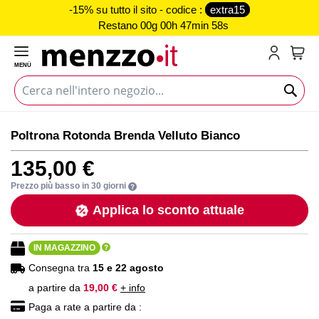
-15% su tutto il sito - codice :
extra15
Restano
00g 00h 47min 58s
MENÙ
Carr
Vai
Vai
Poltrona Rotonda Brenda Velluto Bianco
alla
all'inizio
fine
della
135,00 €
della
galleria
galleria
di
Prezzo più basso in 30 giorni
di
immagini
Applica lo sconto attuale
immagini
IN MAGAZZINO
Consegna tra
15 e 22 agosto
a partire da
19,00 €
+ info
Paga a rate a partire da :