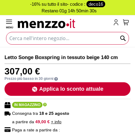
-16% su tutto il sito- codice :
deco16
Restano
01g 14h 50min 30s
MENÙ
Carr
Vai
Vai
Letto Songe Boxspring in tessuto beige 140 cm
alla
all'inizio
fine
della
307,00 €
della
galleria
galleria
di
Prezzo più basso in 30 giorni
di
immagini
Applica lo sconto attuale
immagini
IN MAGAZZINO
Consegna tra
18 e 25 agosto
a partire da
49,00 €
+ info
Paga a rate a partire da :