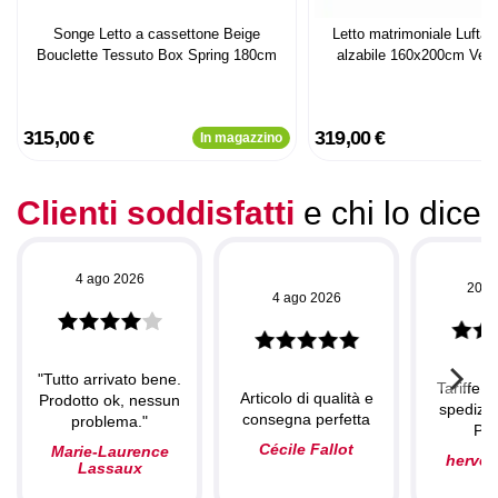
Songe Letto a cassettone Beige
Letto matrimoniale Luftan
Bouclette Tessuto Box Spring 180cm
alzabile 160x200cm Velo
315,00 €
319,00 €
In magazzino
Clienti soddisfatti
e chi lo dice
4 ago 2026
20 l
4 ago 2026
"Tutto arrivato bene.
Tariffe c
Articolo di qualità e
Prodotto ok, nessun
spedizio
consegna perfetta
problema."
Per
Cécile Fallot
Marie-Laurence
herve
Lassaux