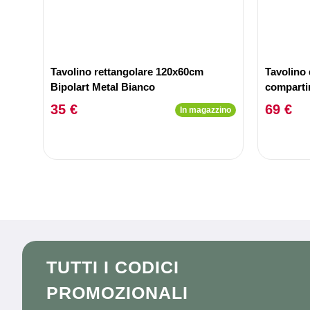
Tavolino rettangolare 120x60cm
Tavolino
Bipolart Metal Bianco
comparti
Duplix Ef
35 €
69 €
In magazzino
TUTTI I CODICI
PROMOZIONALI