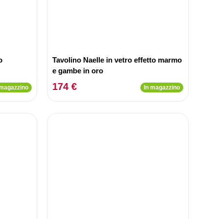
o
Tavolino Naelle in vetro effetto marmo
e gambe in oro
174 €
 magazzino
In magazzino