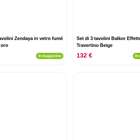
tavolini Zendaya in vetro fumé
Set di 3 tavolini Balkor Effett
 oro
Travertino Beige
132 €
In magazzino
In