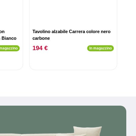
con
Tavolino alzabile Carrera colore nero
m Bianco
carbone
194 €
 magazzino
In magazzino