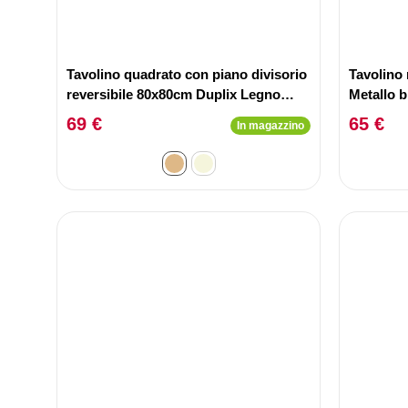
Tavolino quadrato con piano divisorio
Tavolino
reversibile 80x80cm Duplix Legno
Metallo b
Nocciola
69 €
65 €
In magazzino