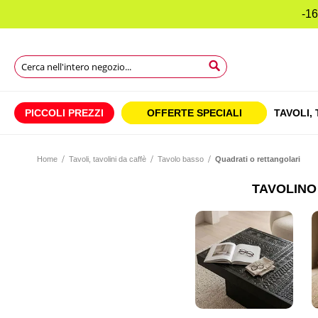
-16
Search
Search
Search
PICCOLI PREZZI
OFFERTE SPECIALI
TAVOLI,
Home
Tavoli, tavolini da caffè
Tavolo basso
Quadrati o rettangolari
TAVOLINO