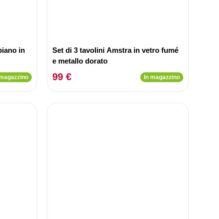
piano in
Set di 3 tavolini Amstra in vetro fumé
e metallo dorato
99 €
 magazzino
In magazzino