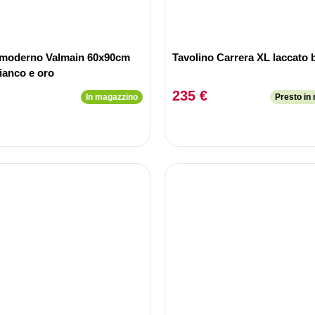
 moderno Valmain 60x90cm
Tavolino Carrera XL laccato 
ianco e oro
235 €
In magazzino
Presto in