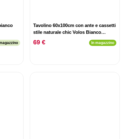
bianco
Tavolino 60x100cm con ante e cassetti
stile naturale chic Volos Bianco
testurizzato
69 €
 magazzino
In magazzino