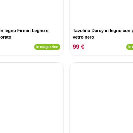
in legno Firmin Legno e
Tavolino Darcy in legno con 
Dorato
vetro nero
99 €
In magazzino
In