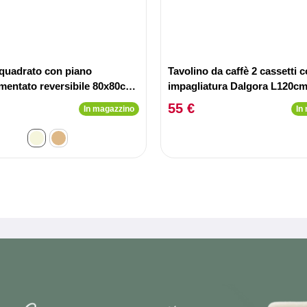
 quadrato con piano
Tavolino da caffè 2 cassetti 
mentato reversibile 80x80cm
impagliatura Dalgora L120c
fetto Travertino Beige
55 €
In magazzino
In