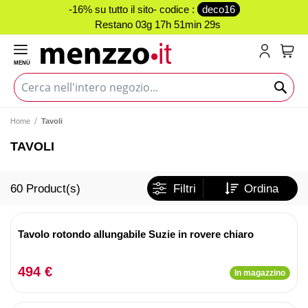
-16% su tutto il sito- codice :
deco16
Restano
03g 17h 51min 28s
MENÙ
Carr
Home
Tavoli
TAVOLI
60
Product(s)
Filtri
Ordina
Tavolo rotondo allungabile Suzie in rovere chiaro
494 €
In magazzino