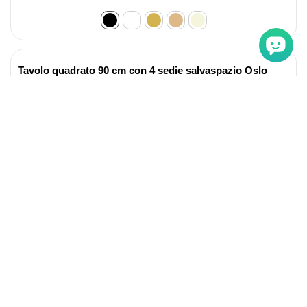
Tavolo quadrato 90 cm con 4 sedie salvaspazio Oslo
effetto marmo nero e velluto nero
219 €
In magazzino
Tavolo rotondo allungabile Soare Rovere Chiaro gambe
Oro
419 €
In magazzino
Tavolo rotondo allungabile Myriade Sonoma