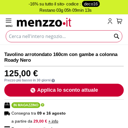
-16% su tutto il sito- codice :
deco16
Restano
03g 05h 09min 13s
MENÙ
Carr
Vai
Vai
Tavolino arrotondato 160cm con gambe a colonna
alla
all'inizio
Roady Nero
fine
della
della
galleria
125,00 €
galleria
di
di
immagini
Prezzo più basso in 30 giorni
immagini
Applica lo sconto attuale
IN MAGAZZINO
Consegna tra
09 e 16 agosto
a partire da
29,00 €
+ info