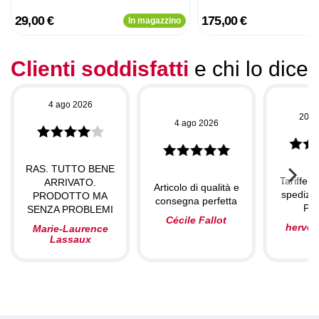
29,00 €
175,00 €
In magazzino
Clienti soddisfatti
e chi lo dice
4 ago 2026
20 l
4 ago 2026
RAS. TUTTO BENE
Tariffe c
ARRIVATO.
Articolo di qualità e
spedizio
PRODOTTO MA
consegna perfetta
Per
SENZA PROBLEMI
Cécile Fallot
herve
Marie-Laurence
Lassaux