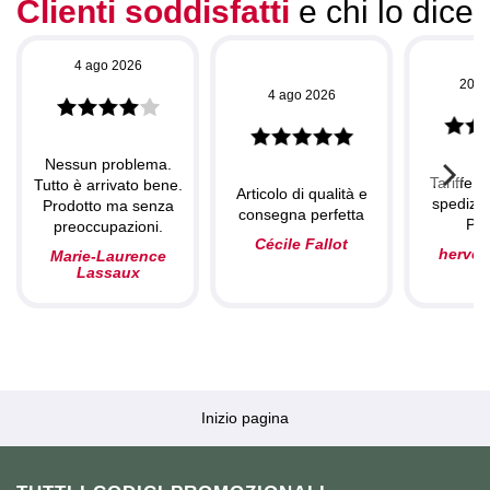
Clienti soddisfatti
e chi lo dice
4 ago 2026
20 l
4 ago 2026
Nessun problema.
Tariffe c
Tutto è arrivato bene.
Articolo di qualità e
spedizio
Prodotto ma senza
consegna perfetta
Per
preoccupazioni.
Cécile Fallot
herve
Marie-Laurence
Lassaux
Inizio pagina