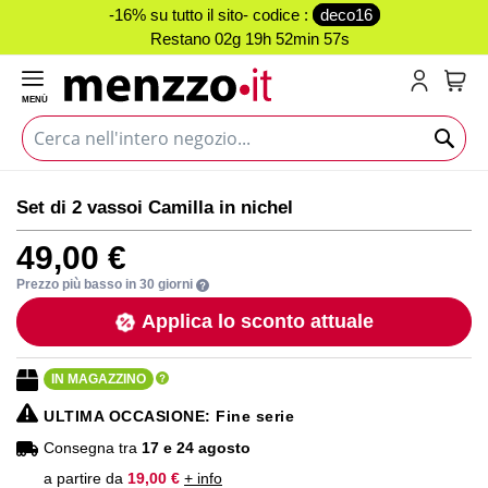
-16% su tutto il sito- codice :
deco16
Restano
02g 19h 52min 57s
MENÙ
Carr
Vai
Vai
Set di 2 vassoi Camilla in nichel
alla
all'inizio
fine
della
49,00 €
della
galleria
galleria
di
Prezzo più basso in 30 giorni
di
immagini
Applica lo sconto attuale
immagini
IN MAGAZZINO
ULTIMA OCCASIONE
: Fine serie
Consegna tra
17 e 24 agosto
a partire da
19,00 €
+ info