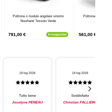
Poltrona o modulo angolare sinistro
Poltrona Narchis T
Nourhane Tessuto Verde
791,00 €
561,00 €
In magazzino
19 lug 2026
19 lug 2026
Tutto bene
Soddisfatto
Jocelyne PENEAU
Christian FALLIERO