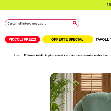
-16
Search
Search
Search
PICCOLI PREZZI
OFFERTE SPECIALI
TAVOLI,
Home
Poltrona Ashild in pino massiccio marrone e tessuto verde chiaro
Vai
alla
Vai
fine
all'inizio
della
della
galleria
galleria
di
di
immagini
immagini