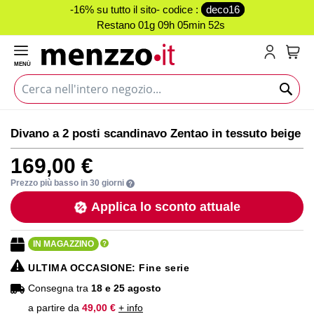
-16% su tutto il sito- codice :
deco16
Restano
01g 09h 05min 52s
MENÙ
Carr
Vai
Vai
Divano a 2 posti scandinavo Zentao in tessuto beige
alla
all'inizio
fine
della
169,00 €
della
galleria
galleria
di
Prezzo più basso in 30 giorni
di
immagini
Applica lo sconto attuale
immagini
IN MAGAZZINO
ULTIMA OCCASIONE
: Fine serie
Consegna tra
18 e 25 agosto
a partire da
49,00 €
+ info