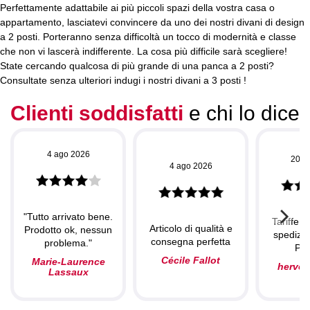
Perfettamente adattabile ai più piccoli spazi della vostra casa o
appartamento, lasciatevi convincere da uno dei nostri divani di design
a 2 posti. Porteranno senza difficoltà un tocco di modernità e classe
che non vi lascerà indifferente. La cosa più difficile sarà scegliere!
State cercando qualcosa di più grande di una panca a 2 posti?
Consultate senza ulteriori indugi i nostri
divani a 3 posti
!
Clienti soddisfatti
e chi lo dice
4 ago 2026
20 l
4 ago 2026
"Tutto arrivato bene.
Tariffe c
Articolo di qualità e
Prodotto ok, nessun
spedizio
consegna perfetta
problema."
Per
Cécile Fallot
Marie-Laurence
herve
Lassaux