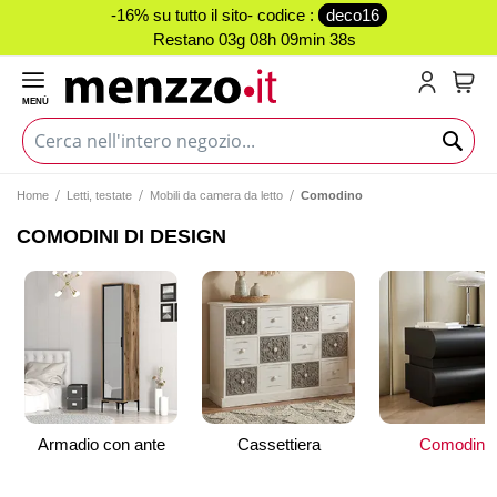
-16% su tutto il sito- codice :
deco16
Restano
03g 08h 09min 38s
MENÙ
Carr
Home
Letti, testate
Mobili da camera da letto
Comodino
COMODINI DI DESIGN
Armadio con ante
Cassettiera
Comodino