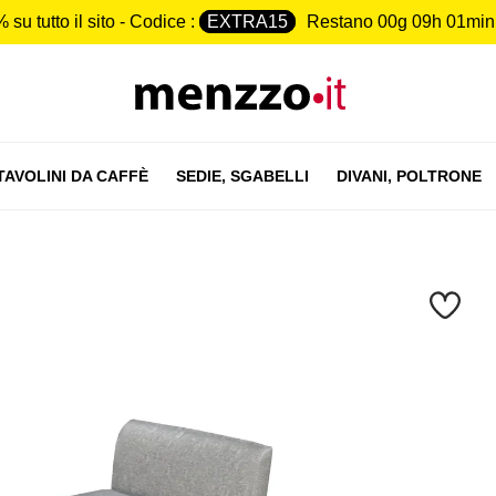
 su tutto il sito - Codice :
EXTRA15
Restano
00g 09h 01min
TAVOLINI DA CAFFÈ
SEDIE,
SGABELLI
DIVANI,
POLTRONE