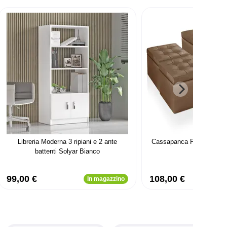
Libreria Moderna 3 ripiani e 2 ante
Cassapanca Panky + 2 po
battenti Solyar Bianco
99,00 €
108,00 €
In magazzino
In