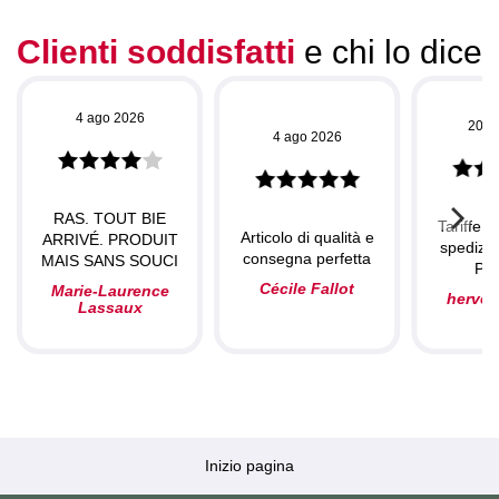
Clienti soddisfatti
e chi lo dice
4 ago 2026
20 l
4 ago 2026
RAS. TOUT BIE
Tariffe c
Articolo di qualità e
ARRIVÉ. PRODUIT
spedizio
consegna perfetta
MAIS SANS SOUCI
Per
Cécile Fallot
Marie-Laurence
herve
Lassaux
Inizio pagina