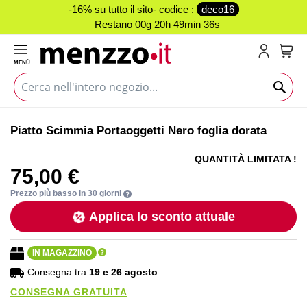
-16% su tutto il sito- codice :
deco16
Restano
00g 20h 49min 35s
MENÙ
Carr
Vai
Vai
Piatto Scimmia Portaoggetti Nero foglia dorata
alla
all'inizio
fine
della
QUANTITÀ LIMITATA !
della
galleria
75,00 €
galleria
di
di
immagini
Prezzo più basso in 30 giorni
immagini
Applica lo sconto attuale
IN MAGAZZINO
Consegna tra
19 e 26 agosto
CONSEGNA GRATUITA