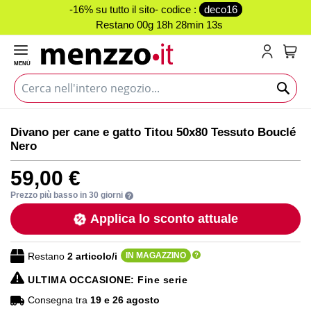
-16% su tutto il sito- codice :
deco16
Restano
00g 18h 28min 13s
MENÙ
Carr
Vai
Vai
Divano per cane e gatto Titou 50x80 Tessuto Bouclé
alla
all'inizio
Nero
fine
della
della
galleria
59,00 €
galleria
di
di
immagini
Prezzo più basso in 30 giorni
immagini
Applica lo sconto attuale
Restano
2
articolo/i
IN MAGAZZINO
ULTIMA OCCASIONE
: Fine serie
Consegna tra
19 e 26 agosto