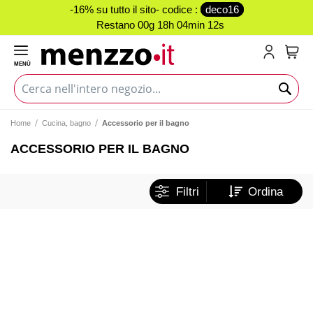
-16% su tutto il sito- codice :
deco16
Restano
00g 18h 04min 12s
MENÙ
Carr
Home
Cucina, bagno
Accessorio per il bagno
ACCESSORIO PER IL BAGNO
Filtri
Ordina