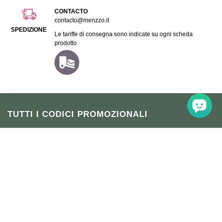
CONTACTO
contacto@menzzo.it
SPEDIZIONE
Le tariffe di consegna sono indicate su ogni scheda
prodotto
TUTTI I CODICI PROMOZIONALI
Cliccando su "Iscriviti", accetto di ricevere la newsletter via e-mail
e accetto la politica sulla privacy di Menzzo.
Iscriviti alla nostra Newsletter:
Sign up
Accetto
l'informativa sulla privacy
e acconsento al trattamento dei
miei dati per finalità di marketing da parte di Menzzo