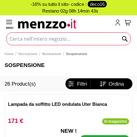
-16% su tutto il sito- codice :
deco16
Restano
02g 08h 14min 43s
MENÙ
Carr
Home
Decorazione
Illuminazione
Sospensione
SOSPENSIONE
26
Product(s)
Filtri
Ordina
Lampada da soffitto LED ondulata Uter Bianca
171 €
In magazzino
NEW !