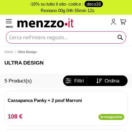
-16% su tutto il sito- codice :
deco16
Restano
00g 04h 55min 12s
MENÙ
Carr
Home
Ultra Design
ULTRA DESIGN
5
Product(s)
Filtri
Ordina
Cassapanca Panky + 2 pouf Marroni
108 €
In magazzino