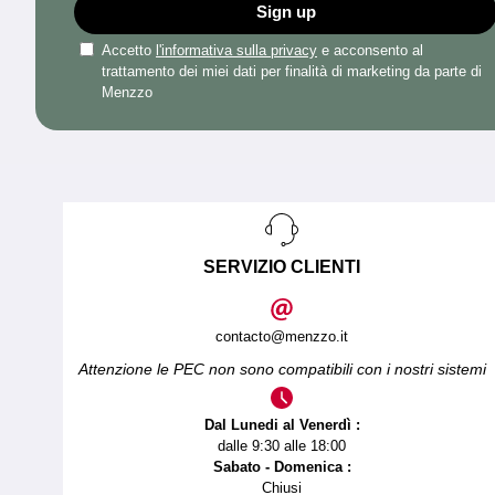
Sign up
Accetto
l'informativa sulla privacy
e acconsento al
trattamento dei miei dati per finalità di marketing da parte di
Menzzo
SERVIZIO CLIENTI
contacto@menzzo.it
Attenzione le PEC non sono compatibili con i nostri sistemi
Dal Lunedi al Venerdì :
dalle 9:30 alle 18:00
Sabato - Domenica :
Chiusi