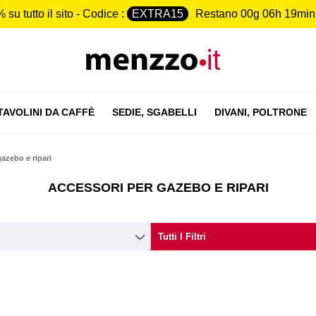
 su tutto il sito - Codice :
EXTRA15
Restano
00g 06h 19min
TAVOLINI DA CAFFÈ
SEDIE,
SGABELLI
DIVANI,
POLTRONE
azebo e ripari
ACCESSORI PER GAZEBO E RIPARI
Tutti I Filtri